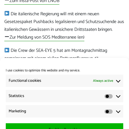
Zum Insta-Post von LNOB
Die italienische Regierung will mit einem neuen
Gesetzespaket Pushbacks legalisieren und Schutzsuchende aus
italienischen Gewässern in unsichere Drittstaaten bringen.
Zur Meldung von SOS Mediterranee (en)
Die Crew der SEA-EYE 5 hat am Montagnachmittag
gemeinsam mit einem zivilen Rettungsflugzeug 47
Schutzsuchende aus Seenot gerettet.
I use cookies to optimize this website and my service.
Mehr dazu hier
Functional cookies
Always active
Category:
News from the Borders
Statistics
Statistic
Post
Previous:
Marketing
Previous
Calendar week 6
navigation
Marketi
post:
Next: