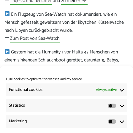
Tagesschau berichtet
and
zu meiner PM
Ein Flugzeug von Sea-Watch hat dokumentiert, wie ein
Mensch gefesselt gewaltsam von der libyschen Küstenwache
nach Libyen zurückgebracht wurde.
Zum Post von Sea-Watch
Gestern hat die Humanity 1 vor Malta 47 Menschen von
einem sinkenden Schlauchboot gerettet, darunter 15 Babys,
Kinder und Jugendliche.
Zum Post von SOS Humanity
I use cookies to optimize this website and my service.
Category:
News from the Borders
Functional cookies
Always active
Statistics
Post
Previous:
Statistic
Previous
News from the Borders 03.06.2026
navigation
Marketing
post:
Marketi
Next: