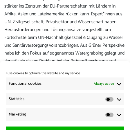
stärker ins Zentrum der EU-Partnerschaften mit Ländern in
Afrika, Asien und Lateinamerika rücken kann. Expert*innen aus
UN, Zivilgesellschaft, Privatsektor und Wissenschaft haben
Herausforderungen und Lösungsansätze vorgestellt, um
Fortschritte beim UN-Nachhaltigkeitsziel 6 (Zugang zu Wasser
und Sanitärversorgung) voranzubringen. Aus Grüner Perspektive
habe ich den Fokus auf sogenanntes Watergrabbing gelegt und
darauf, wie dieses Problem bei der Rohstoffgewinnung und
industrieller Landwirtschaft stärker berücksichtigt werden sollte.
I use cookies to optimize this website and my service.
Here
könnt ihr die Anhörung angucken.
Functional cookies
Always active
Category:
Weekly Review
Statistics
Statistic
Post
Previous:
Marketing
Previous
News from the Borders 19.03.2026
navigation
Marketi
post:
Next: